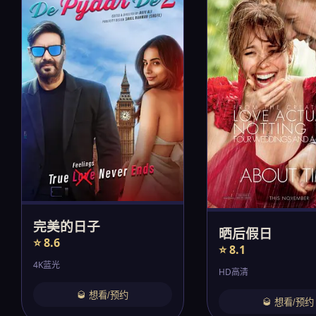
完美的日子
晒后假日
⭐ 8.6
⭐ 8.1
4K蓝光
HD高清
🥃 想看/预约
🥃 想看/预约