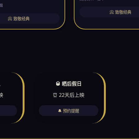
国
📀 致敬经典
📀 致敬经典
生
🥃 晒后假日
映
⏰ 22天后上映
🔔 预约提醒