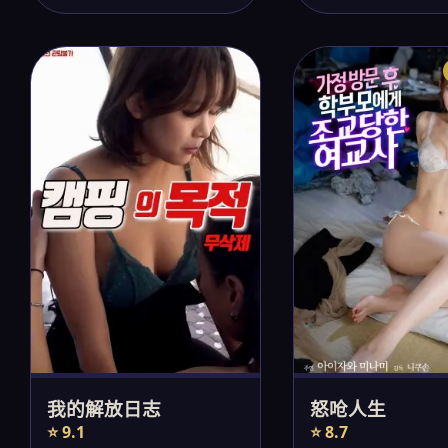
我的解放日志
怒呛人生
⭐ 9.1
⭐ 8.7