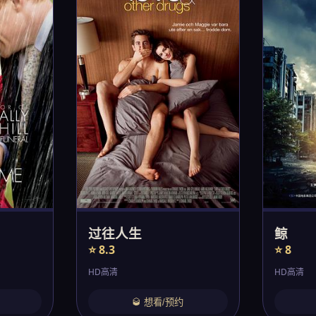
过往人生
鲸
⭐ 8.3
⭐ 8
HD高清
HD高清
🥃 想看/预约