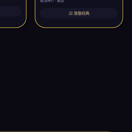
催泪神片 · 美国
📀 致敬经典