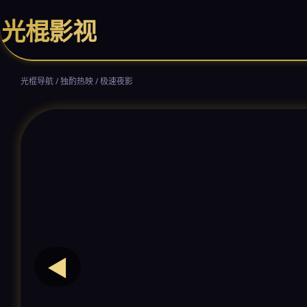
诗
光棍影视
🥃
立
即
观
看
光棍导航 / 独酌热映 / 极速夜影
◀