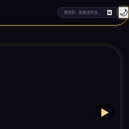
🌙
🥃
▶