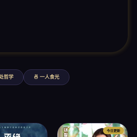
独处哲学
🍜 一人食光
今日更新