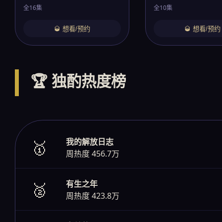
全16集
全10集
🥃 想看/预约
🥃 想看/预约
🏆 独酌热度榜
我的解放日志
🥇
周热度 456.7万
有生之年
🥈
周热度 423.8万