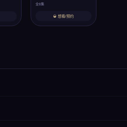
全8集
🥃 想看/预约