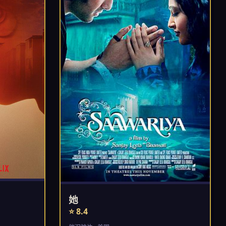
她
⭐ 8.4