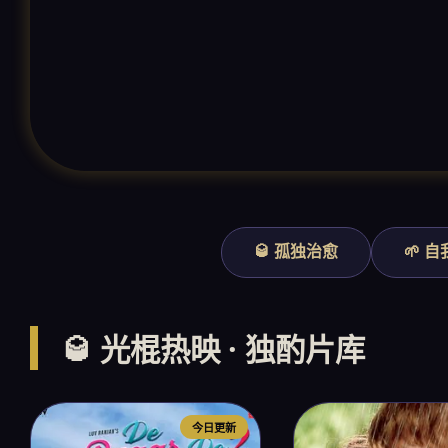
🥃 孤独治愈
🌱 
🥃 光棍热映 · 独酌片库
今日更新